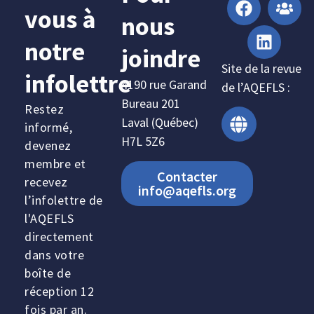
vous à
nous
notre
joindre
Site de la revue
infolettre
4190 rue Garand
de l’AQEFLS :
Bureau 201
Restez
Laval (Québec)
informé,
H7L 5Z6
devenez
membre et
Contacter
recevez
info@aqefls.org
l’infolettre de
l'AQEFLS
directement
dans votre
boîte de
réception 12
fois par an.